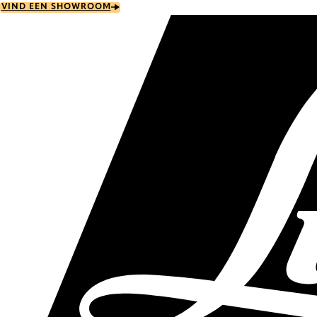
Skip
VIND EEN SHOWROOM
to
main
content