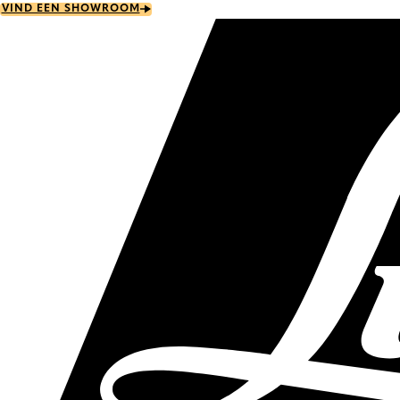
Skip
VIND EEN SHOWROOM
to
main
content