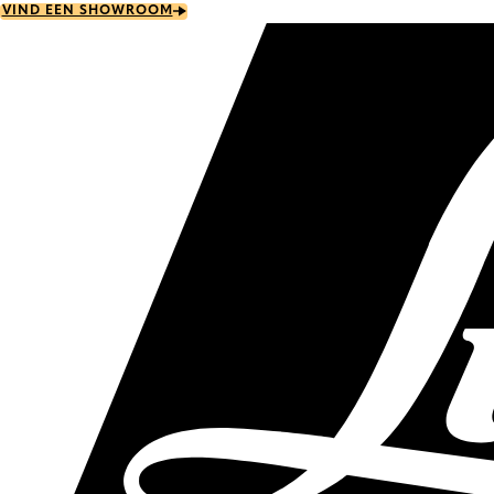
Skip
VIND EEN SHOWROOM
to
main
content