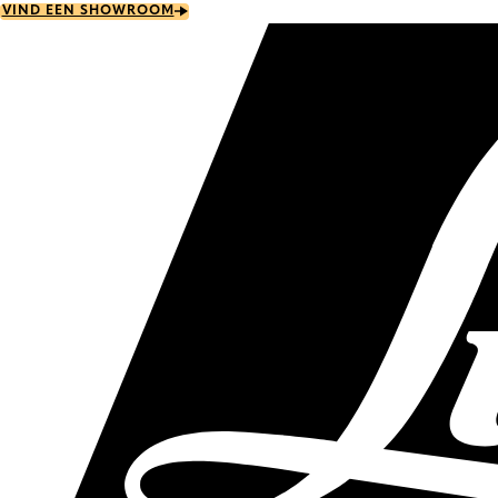
Skip
VIND EEN SHOWROOM
to
main
content