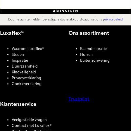
ABONNEREN
Door je aan te melden bevestigt je dat je akkoord gaat met ons
privacybeleid
.
Luxaflex®
Ons assortiment
Waarom Luxaflex®
Raamdecoratie
Steden
Horren
Inspiratie
Buitenzonwering
Duurzaamheid
Kindveiligheid
Privacyverklaring
Cookieverklaring
Trustpilot
Klantenservice
COOKIE SETTINGS
Veelgestelde vragen
Contact met Luxaflex®