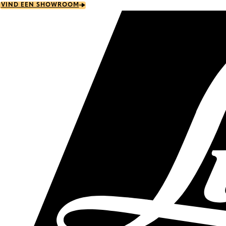
Skip
VIND EEN SHOWROOM
to
main
content