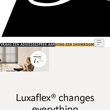
Menu
VRAAG EEN ADVIESGESPREK AAN
VIND EEN SHOWROOM
Luxaflex® changes
everything