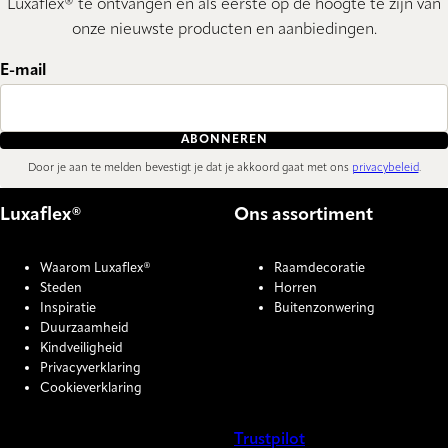
Luxaflex® te ontvangen en als eerste op de hoogte te zijn van
onze nieuwste producten en aanbiedingen.
E-mail
ABONNEREN
Door je aan te melden bevestigt je dat je akkoord gaat met ons
privacybeleid
.
Luxaflex®
Ons assortiment
Waarom Luxaflex®
Raamdecoratie
Steden
Horren
Inspiratie
Buitenzonwering
Duurzaamheid
Kindveiligheid
Privacyverklaring
Cookieverklaring
Trustpilot