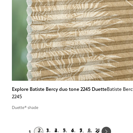
Explore Batiste Bercy duo tone 2245 Duette
Batiste Ber
2245
Duette® shade
Prev
Next
1
2
3
4
5
21
…