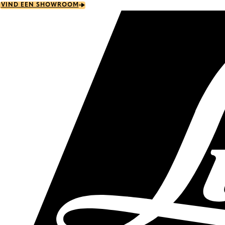
Skip
VIND EEN SHOWROOM
to
main
content