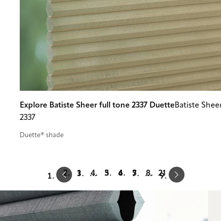
Explore Batiste Sheer full tone 2337 Duette
Batiste Sheer
2337
Duette® shade
Prev
Next
1
3
4
5
21
…
…