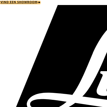
Skip
VIND EEN SHOWROOM
to
main
content