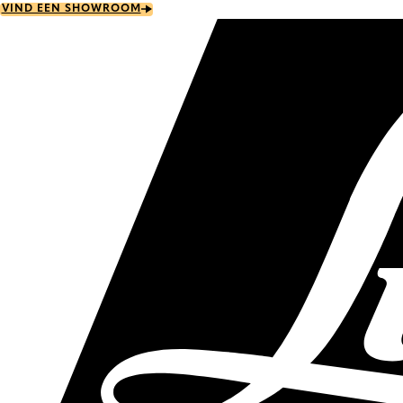
Skip
VIND EEN SHOWROOM
to
main
content