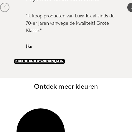
Previous item
N
"Ik koop producten van Luxaflex al sinds de
"Kundig
70-er jaren vanwege de kwaliteit! Grote
Klasse."
Dany 
Jke
MEER REVIEWS BEKIJKEN
Ontdek meer kleuren