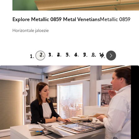
Explore Metallic 0859 Metal Venetians
Metallic 0859
Horizontale jaloezie
Prev
Next
1
2
3
4
5
16
…