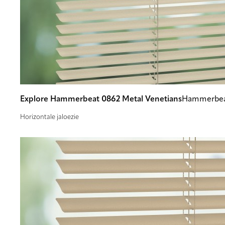
Explore Hammerbeat 0862 Metal Venetians
Hammerbea
Horizontale jaloezie