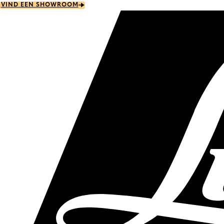
Skip
VIND EEN SHOWROOM
to
main
content