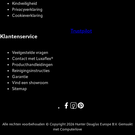
Kindveiligheid
Privacyverklaring
Cookieverklaring
Trustpilot
Klantenservice
COOKIE SETTINGS
Veelgestelde vragen
Contact met Luxaflex®
Producthandleidingen
Reinigingsinstructies
Garantie
Vind een showroom
Sitemap
Link missing Display text from P
Link missing Display text fro
Link missing Display text
Alle rechten voorbehouden © Copyright 2026 Hunter Douglas Europe B.V. Gemaakt
met Computerlove