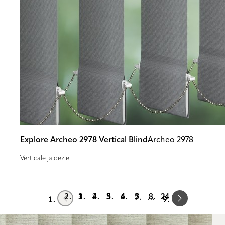
Explore Archeo 2978 Vertical Blind
Archeo 2978
Verticale jaloezie
Prev
Next
1
2
3
4
5
24
…