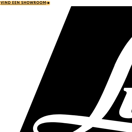
Skip
VIND EEN SHOWROOM
to
main
content