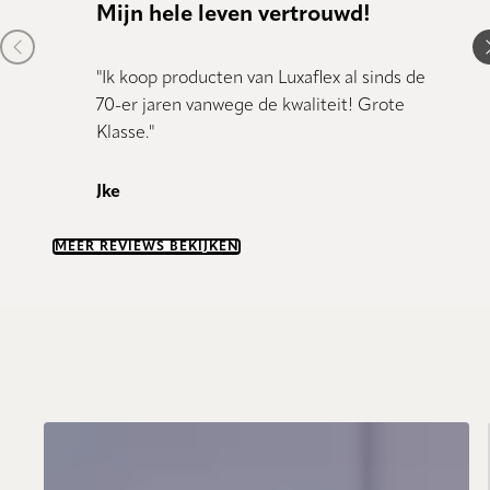
Mijn hele leven vertrouwd!
Kund
Previous item
N
"Ik koop producten van Luxaflex al sinds de
"Kundig
70-er jaren vanwege de kwaliteit! Grote
Klasse."
Dany 
Jke
MEER REVIEWS BEKIJKEN