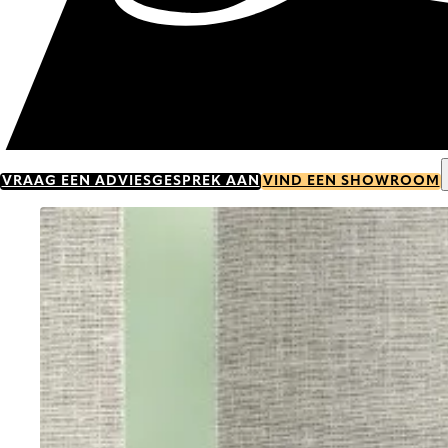
VRAAG EEN ADVIESGESPREK AAN
VIND EEN SHOWROOM
Go to item 0