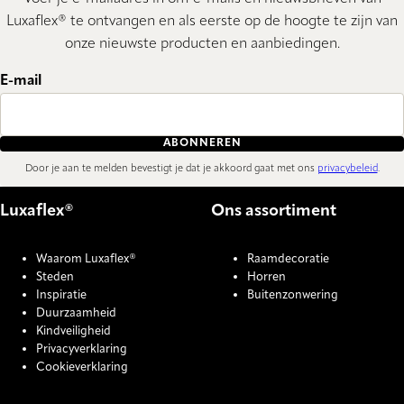
Luxaflex® te ontvangen en als eerste op de hoogte te zijn van
onze nieuwste producten en aanbiedingen.
E-mail
ABONNEREN
Door je aan te melden bevestigt je dat je akkoord gaat met ons
privacybeleid
.
Luxaflex®
Ons assortiment
Waarom Luxaflex®
Raamdecoratie
Steden
Horren
Inspiratie
Buitenzonwering
Duurzaamheid
Kindveiligheid
Privacyverklaring
Cookieverklaring