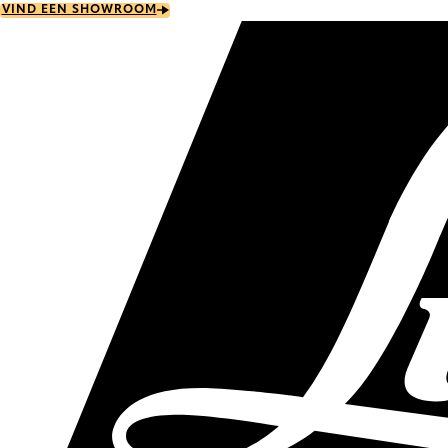
Skip
VIND EEN SHOWROOM
to
main
content