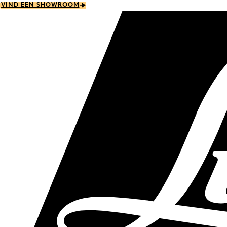
Skip
VIND EEN SHOWROOM
to
main
content