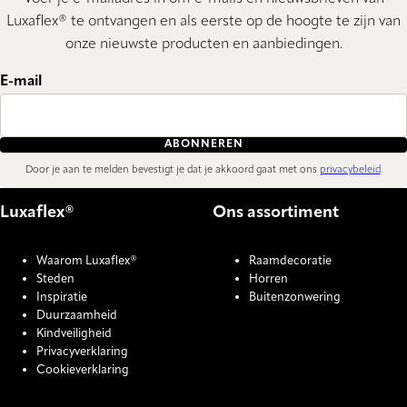
Luxaflex® te ontvangen en als eerste op de hoogte te zijn van
onze nieuwste producten en aanbiedingen.
E-mail
ABONNEREN
Door je aan te melden bevestigt je dat je akkoord gaat met ons
privacybeleid
.
Luxaflex®
Ons assortiment
Waarom Luxaflex®
Raamdecoratie
Steden
Horren
Inspiratie
Buitenzonwering
Duurzaamheid
Kindveiligheid
Privacyverklaring
Cookieverklaring