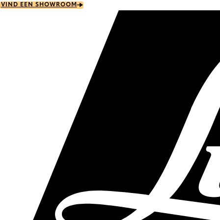
Skip
VIND EEN SHOWROOM
to
main
content