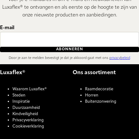
Luxaflex® te ontvangen en als eerste op de hoogte te zijn van
onze nieuwste producten en aanbiedingen.
E-mail
ABONNEREN
Door je aan te melden bevestigt je dat je akkoord gaat met ons
privacybeleid
.
Luxaflex®
Ons assortiment
Waarom Luxaflex®
Raamdecoratie
Steden
Horren
Inspiratie
Buitenzonwering
Duurzaamheid
Kindveiligheid
Privacyverklaring
Cookieverklaring