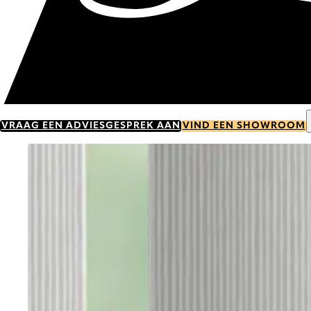
VRAAG EEN ADVIESGESPREK AAN
VIND EEN SHOWROOM
Go to item 0