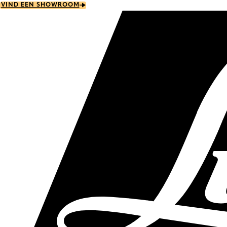
Skip
VIND EEN SHOWROOM
to
main
content