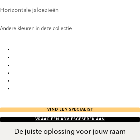
Horizontale jaloezieën
Andere kleuren in deze collectie
Metallic 0859 Metal Venetians
Metallic 2311 Metal Venetians
Metallic 2312 Metal Venetians
Metallic 6054 Metal Venetians
Metallic 6055 Metal Venetians
Metallic 6056 Metal Venetians
VIND EEN SPECIALIST
VRAAG EEN ADVIESGESPREK AAN
De juiste oplossing voor jouw raam