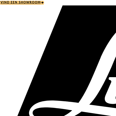
Skip
VIND EEN SHOWROOM
to
main
content