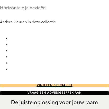
Horizontale jaloezieën
Andere kleuren in deze collectie
Metallic 0859 Metal Venetians
Metallic 2311 Metal Venetians
Metallic 2312 Metal Venetians
Metallic 6054 Metal Venetians
Metallic 6055 Metal Venetians
Metallic 6056 Metal Venetians
VIND EEN SPECIALIST
VRAAG EEN ADVIESGESPREK AAN
De juiste oplossing voor jouw raam