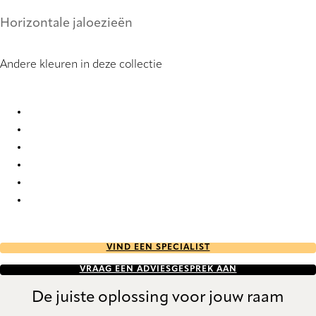
Horizontale jaloezieën
Andere kleuren in deze collectie
Metallic 0859 Metal Venetians
Metallic 2311 Metal Venetians
Metallic 2312 Metal Venetians
Metallic 6054 Metal Venetians
Metallic 6055 Metal Venetians
Metallic 6056 Metal Venetians
VIND EEN SPECIALIST
VRAAG EEN ADVIESGESPREK AAN
De juiste oplossing voor jouw raam