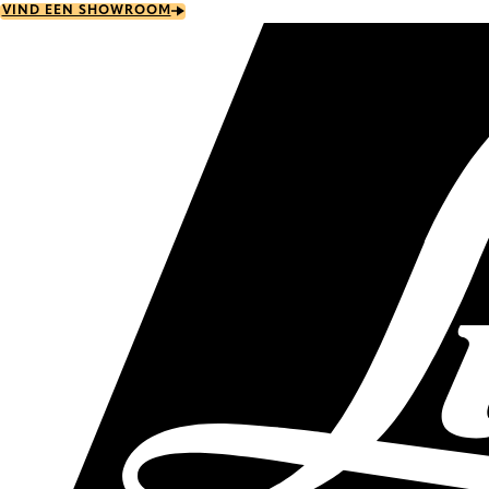
Skip
VIND EEN SHOWROOM
to
main
content