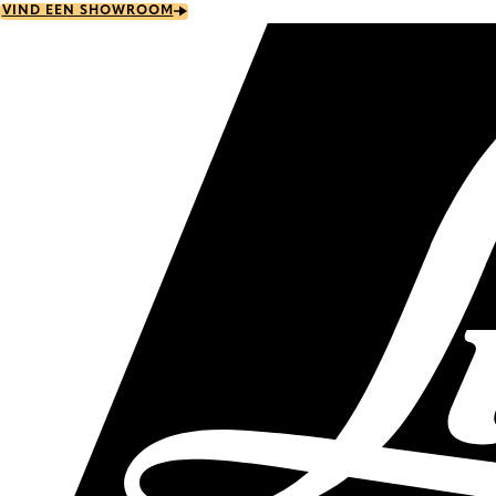
Skip
VIND EEN SHOWROOM
to
main
content