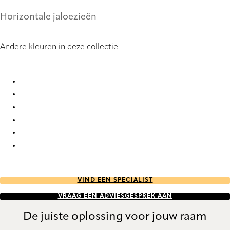
Horizontale jaloezieën
Andere kleuren in deze collectie
Metallic 0859 Metal Venetians
Metallic 2311 Metal Venetians
Metallic 2312 Metal Venetians
Metallic 6054 Metal Venetians
Metallic 6055 Metal Venetians
Metallic 6056 Metal Venetians
VIND EEN SPECIALIST
VRAAG EEN ADVIESGESPREK AAN
De juiste oplossing voor jouw raam