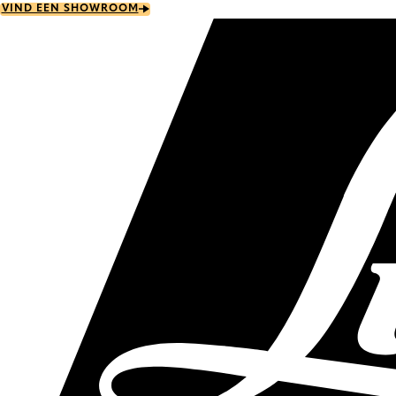
Skip
VIND EEN SHOWROOM
to
main
content