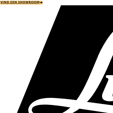
Skip
VIND EEN SHOWROOM
to
main
content