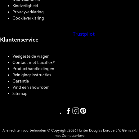
Kindveiligheid
Privacyverklaring
Cookieverklaring
Trustpilot
Klantenservice
COOKIE SETTINGS
Veelgestelde vragen
Contact met Luxaflex®
Producthandleidingen
Reinigingsinstructies
Garantie
Vind een showroom
Sitemap
Link missing Display text from P
Link missing Display text fro
Link missing Display text
Alle rechten voorbehouden © Copyright 2026 Hunter Douglas Europe B.V. Gemaakt
met Computerlove