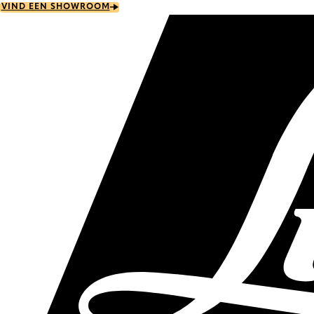
Skip
VIND EEN SHOWROOM
to
main
content