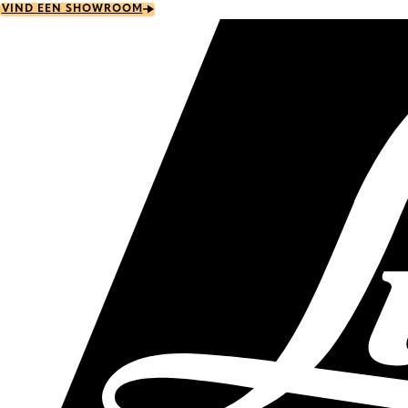
Skip
VIND EEN SHOWROOM
to
main
content