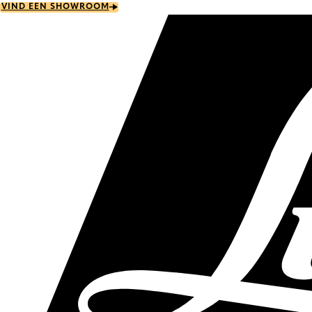
Skip
VIND EEN SHOWROOM
to
main
content