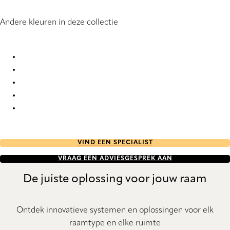
Andere kleuren in deze collectie
Elegance 1836 Pleated Blind
Elegance 1838 Pleated Blind
Elegance 1859 Pleated Blind
Elegance 1860 Pleated Blind
Elegance 1928 Pleated Blind
VIND EEN SPECIALIST
VRAAG EEN ADVIESGESPREK AAN
De juiste oplossing voor jouw raam
Ontdek innovatieve systemen en oplossingen voor elk
raamtype en elke ruimte