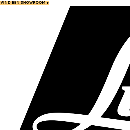
Skip
VIND EEN SHOWROOM
to
main
content