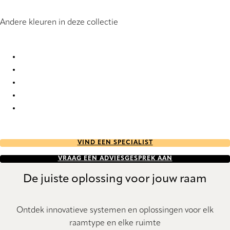
Andere kleuren in deze collectie
Elegance 1836 Pleated Blind
Elegance 1838 Pleated Blind
Elegance 1859 Pleated Blind
Elegance 1860 Pleated Blind
Elegance 1928 Pleated Blind
VIND EEN SPECIALIST
VRAAG EEN ADVIESGESPREK AAN
De juiste oplossing voor jouw raam
Ontdek innovatieve systemen en oplossingen voor elk
raamtype en elke ruimte