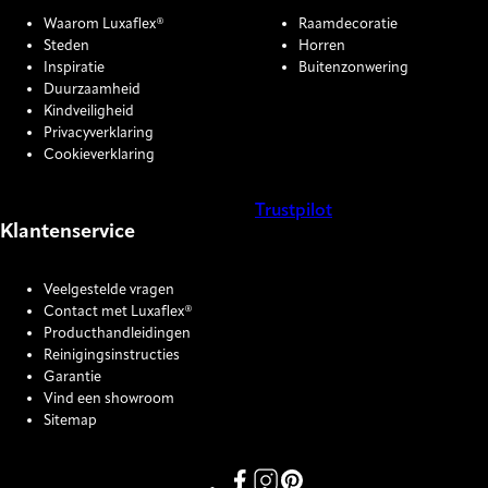
Waarom Luxaflex®
Raamdecoratie
Steden
Horren
Inspiratie
Buitenzonwering
Duurzaamheid
Kindveiligheid
Privacyverklaring
Cookieverklaring
Trustpilot
Klantenservice
COOKIE SETTINGS
Veelgestelde vragen
Contact met Luxaflex®
Producthandleidingen
Reinigingsinstructies
Garantie
Vind een showroom
Sitemap
Link missing Display text from P
Link missing Display text fro
Link missing Display text