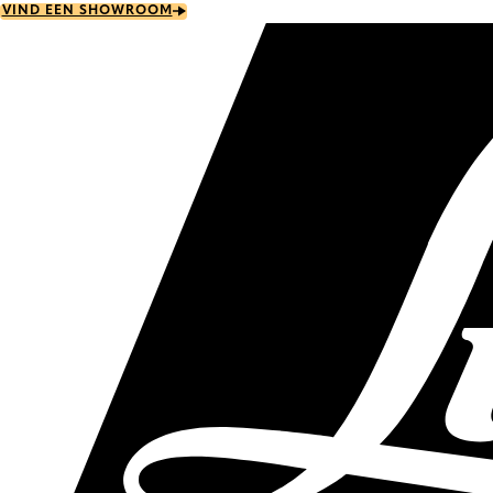
Skip
VIND EEN SHOWROOM
to
main
content