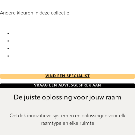
Andere kleuren in deze collectie
Dawn DimOut 6133 Pleated Blind
Dawn DimOut 6134 Pleated Blind
Dawn DimOut 6135 Pleated Blind
Dawn DimOut 6136 Pleated Blind
VIND EEN SPECIALIST
VRAAG EEN ADVIESGESPREK AAN
De juiste oplossing voor jouw raam
Ontdek innovatieve systemen en oplossingen voor elk
raamtype en elke ruimte