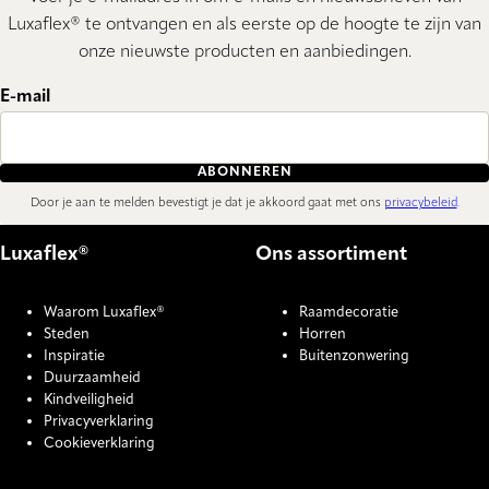
Luxaflex® te ontvangen en als eerste op de hoogte te zijn van
onze nieuwste producten en aanbiedingen.
E-mail
ABONNEREN
Door je aan te melden bevestigt je dat je akkoord gaat met ons
privacybeleid
.
Luxaflex®
Ons assortiment
Waarom Luxaflex®
Raamdecoratie
Steden
Horren
Inspiratie
Buitenzonwering
Duurzaamheid
Kindveiligheid
Privacyverklaring
Cookieverklaring