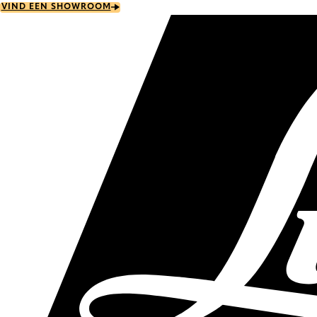
Skip
VIND EEN SHOWROOM
to
main
content