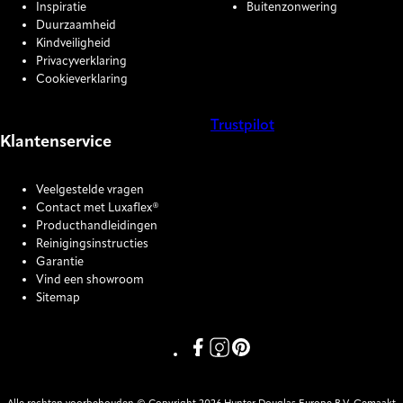
Inspiratie
Buitenzonwering
Duurzaamheid
Kindveiligheid
Privacyverklaring
Cookieverklaring
Trustpilot
Klantenservice
COOKIE SETTINGS
Veelgestelde vragen
Contact met Luxaflex®
Producthandleidingen
Reinigingsinstructies
Garantie
Vind een showroom
Sitemap
Link missing Display text from P
Link missing Display text fro
Link missing Display text