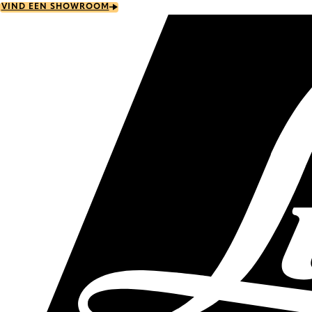
Skip
VIND EEN SHOWROOM
to
main
content