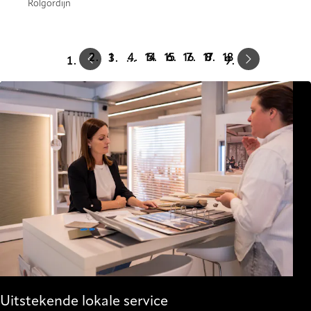
Rolgordijn
Prev
Next
1
14
15
16
17
18
…
Uitstekende lokale service