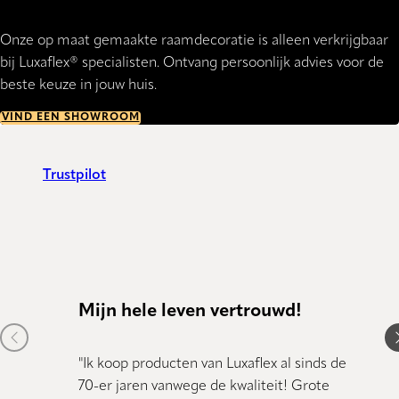
Onze op maat gemaakte raamdecoratie is alleen verkrijgbaar
bij Luxaflex® specialisten. Ontvang persoonlijk advies voor de
beste keuze in jouw huis.
VIND EEN SHOWROOM
Trustpilot
Mijn hele leven vertrouwd!
Kund
Previous item
N
"Ik koop producten van Luxaflex al sinds de
"Kundig
70-er jaren vanwege de kwaliteit! Grote