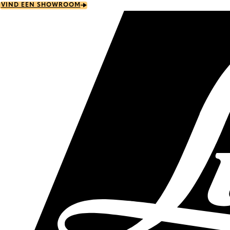
Skip
VIND EEN SHOWROOM
to
main
content