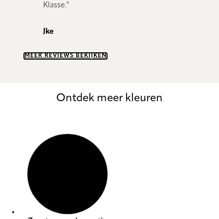
Klasse."
Dany 
Jke
MEER REVIEWS BEKIJKEN
Ontdek meer kleuren