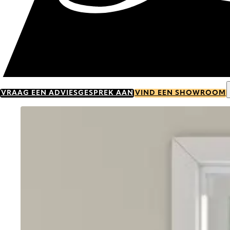
VRAAG EEN ADVIESGESPREK AAN
VIND EEN SHOWROOM
Go to item 0