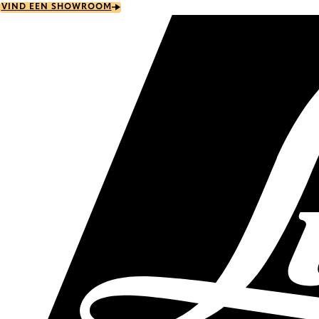
Skip
VIND EEN SHOWROOM
to
main
content