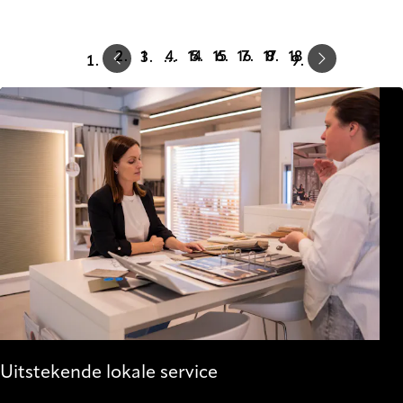
Prev
Next
1
14
15
16
17
18
…
Uitstekende lokale service