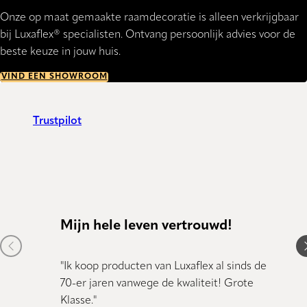
Onze op maat gemaakte raamdecoratie is alleen verkrijgbaar
bij Luxaflex® specialisten. Ontvang persoonlijk advies voor de
beste keuze in jouw huis.
VIND EEN SHOWROOM
Trustpilot
Mijn hele leven vertrouwd!
Kund
Previous item
N
"Ik koop producten van Luxaflex al sinds de
"Kundig
70-er jaren vanwege de kwaliteit! Grote
Klasse."
Dany 