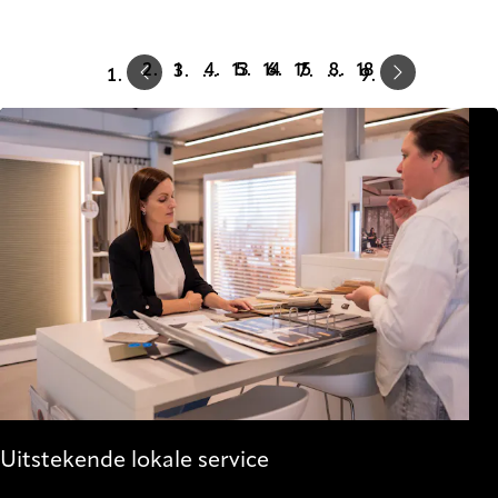
Prev
Next
1
13
14
15
18
…
…
Uitstekende lokale service