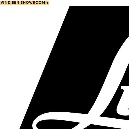
Skip
VIND EEN SHOWROOM
to
main
content