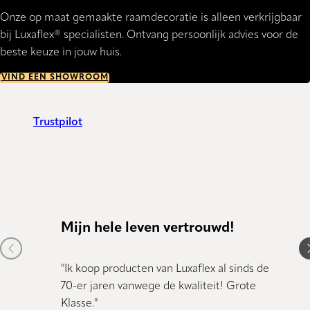
Onze op maat gemaakte raamdecoratie is alleen verkrijgbaar
bij Luxaflex® specialisten. Ontvang persoonlijk advies voor de
beste keuze in jouw huis.
VIND EEN SHOWROOM
Trustpilot
Mijn hele leven vertrouwd!
Kund
Previous item
N
"Ik koop producten van Luxaflex al sinds de
"Kundig
70-er jaren vanwege de kwaliteit! Grote
Klasse."
Dany 