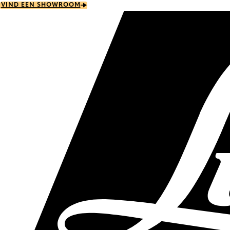
Skip
VIND EEN SHOWROOM
to
main
content