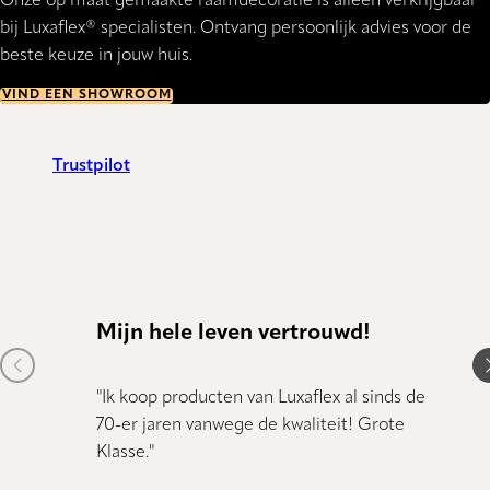
Onze op maat gemaakte raamdecoratie is alleen verkrijgbaar
bij Luxaflex® specialisten. Ontvang persoonlijk advies voor de
beste keuze in jouw huis.
VIND EEN SHOWROOM
Trustpilot
Mijn hele leven vertrouwd!
Kund
Previous item
N
"Ik koop producten van Luxaflex al sinds de
"Kundig
70-er jaren vanwege de kwaliteit! Grote
Klasse."
Dany 