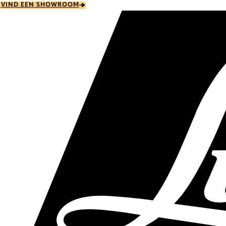
Skip
VIND EEN SHOWROOM
to
main
content