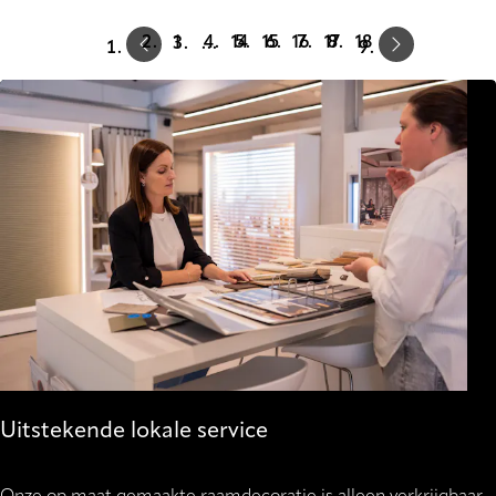
Prev
Next
1
14
15
16
17
18
…
Uitstekende lokale service