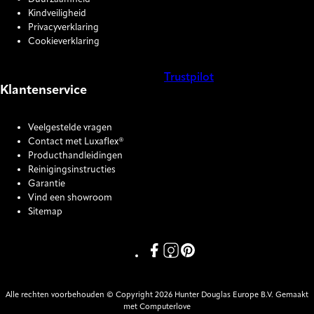
Kindveiligheid
Privacyverklaring
Cookieverklaring
Trustpilot
Klantenservice
COOKIE SETTINGS
Veelgestelde vragen
Contact met Luxaflex®
Producthandleidingen
Reinigingsinstructies
Garantie
Vind een showroom
Sitemap
Link missing Display text from P
Link missing Display text fro
Link missing Display text
Alle rechten voorbehouden © Copyright 2026 Hunter Douglas Europe B.V. Gemaakt
met Computerlove