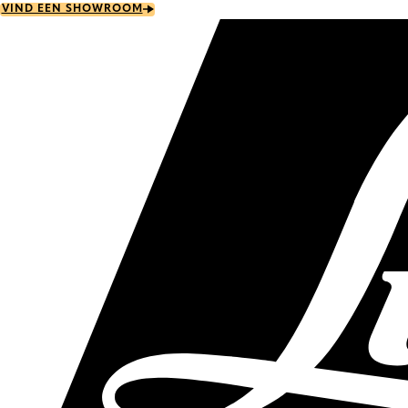
Skip
VIND EEN SHOWROOM
to
main
content