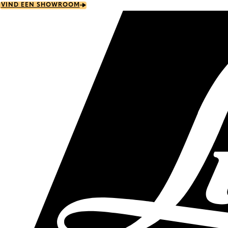
Skip
VIND EEN SHOWROOM
to
main
content