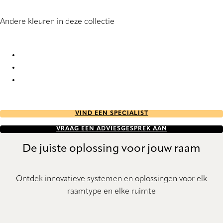
Andere kleuren in deze collectie
Equinox 1065 Roller Blind
Equinox 1066 Roller Blind
Equinox 1067 Roller Blind
VIND EEN SPECIALIST
VRAAG EEN ADVIESGESPREK AAN
De juiste oplossing voor jouw raam
Ontdek innovatieve systemen en oplossingen voor elk
raamtype en elke ruimte