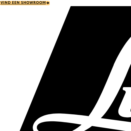
Skip
VIND EEN SHOWROOM
to
main
content