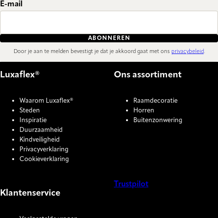
E-mail
ABONNEREN
Door je aan te melden bevestigt je dat je akkoord gaat met ons
privacybeleid
.
Luxaflex®
Ons assortiment
Waarom Luxaflex®
Raamdecoratie
Steden
Horren
Inspiratie
Buitenzonwering
Duurzaamheid
Kindveiligheid
Privacyverklaring
Cookieverklaring
Trustpilot
Klantenservice
COOKIE SETTINGS