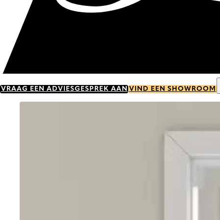
VRAAG EEN ADVIESGESPREK AAN
VIND EEN SHOWROOM
Go to item 0