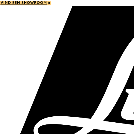
Skip
VIND EEN SHOWROOM
to
main
content