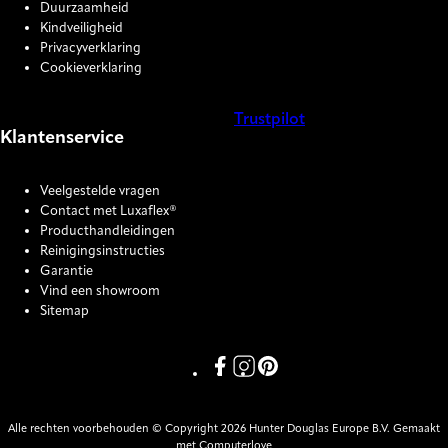
Duurzaamheid
Kindveiligheid
Privacyverklaring
Cookieverklaring
Trustpilot
Klantenservice
COOKIE SETTINGS
Veelgestelde vragen
Contact met Luxaflex®
Producthandleidingen
Reinigingsinstructies
Garantie
Vind een showroom
Sitemap
Link missing Display text from P
Link missing Display text fro
Link missing Display text
Alle rechten voorbehouden © Copyright 2026 Hunter Douglas Europe B.V. Gemaakt
met Computerlove