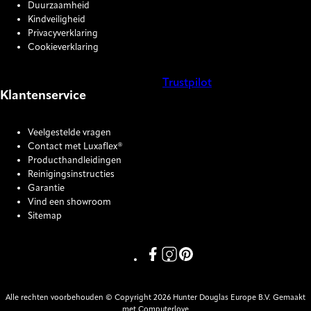
Duurzaamheid
Kindveiligheid
Privacyverklaring
Cookieverklaring
Trustpilot
Klantenservice
COOKIE SETTINGS
Veelgestelde vragen
Contact met Luxaflex®
Producthandleidingen
Reinigingsinstructies
Garantie
Vind een showroom
Sitemap
Link missing Display text from P
Link missing Display text fro
Link missing Display text
Alle rechten voorbehouden © Copyright 2026 Hunter Douglas Europe B.V. Gemaakt
met Computerlove