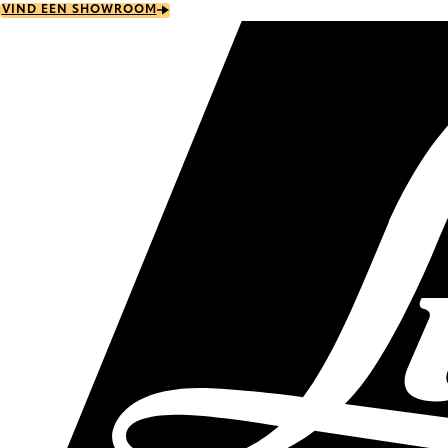
Skip
VIND EEN SHOWROOM
to
main
content