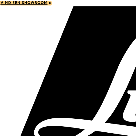
Skip
VIND EEN SHOWROOM
to
main
content