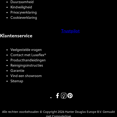
Duurzaamheid
Kindveiligheid
Privacyverklaring
Cookieverklaring
Trustpilot
Klantenservice
COOKIE SETTINGS
Veelgestelde vragen
Contact met Luxaflex®
Producthandleidingen
Reinigingsinstructies
Garantie
Vind een showroom
Sitemap
Link missing Display text from P
Link missing Display text fro
Link missing Display text
Alle rechten voorbehouden © Copyright 2026 Hunter Douglas Europe B.V. Gemaakt
met Computerlove