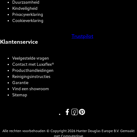
Duurzaamheid
Kindveiligheid
Privacyverklaring
Cookieverklaring
Trustpilot
Klantenservice
COOKIE SETTINGS
Veelgestelde vragen
Contact met Luxaflex®
Producthandleidingen
Reinigingsinstructies
Garantie
Vind een showroom
Sitemap
Link missing Display text from P
Link missing Display text fro
Link missing Display text
Alle rechten voorbehouden © Copyright 2026 Hunter Douglas Europe B.V. Gemaakt
met Computerlove