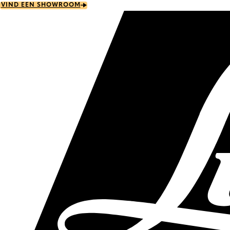
Skip
VIND EEN SHOWROOM
to
main
content