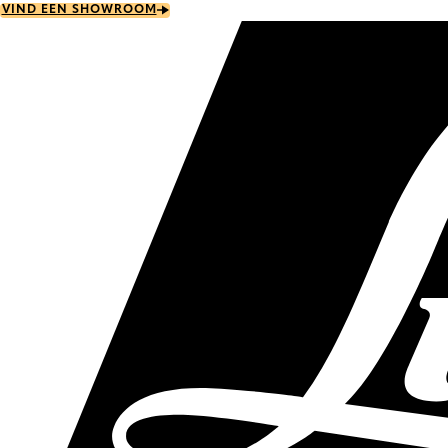
Skip
VIND EEN SHOWROOM
to
main
content