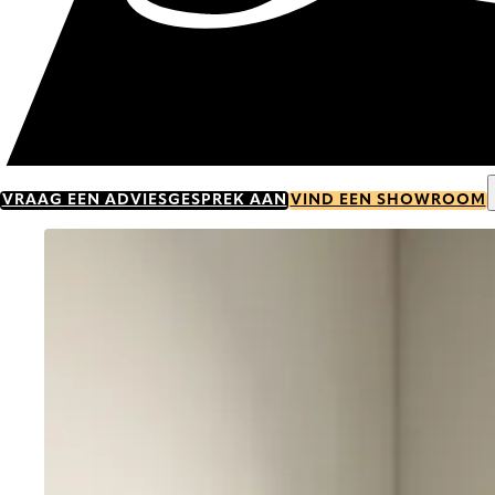
VRAAG EEN ADVIESGESPREK AAN
VIND EEN SHOWROOM
Go to item 0