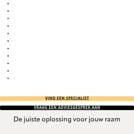
Bejar 9906 Curtains
Bejar 9907 Curtains
Bejar 9908 Curtains
Bejar 9909 Curtains
Bejar 9910 Curtains
Bejar 9911 Curtains
Bejar 9912 Curtains
Bejar 9913 Curtains
Bejar 9914 Curtains
Bejar 9915 Curtains
Bejar 9916 Curtains
VIND EEN SPECIALIST
VRAAG EEN ADVIESGESPREK AAN
De juiste oplossing voor jouw raam