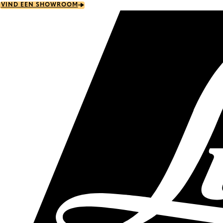
Skip
VIND EEN SHOWROOM
to
main
content