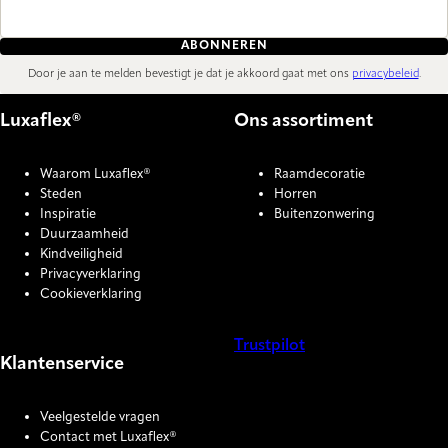
ABONNEREN
Door je aan te melden bevestigt je dat je akkoord gaat met ons
privacybeleid
.
Luxaflex®
Ons assortiment
Waarom Luxaflex®
Raamdecoratie
Steden
Horren
Inspiratie
Buitenzonwering
Duurzaamheid
Kindveiligheid
Privacyverklaring
Cookieverklaring
Trustpilot
Klantenservice
COOKIE SETTINGS
Veelgestelde vragen
Contact met Luxaflex®