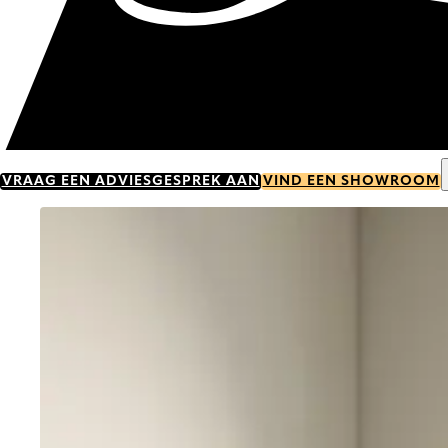
VRAAG EEN ADVIESGESPREK AAN
VIND EEN SHOWROOM
Go to item 0