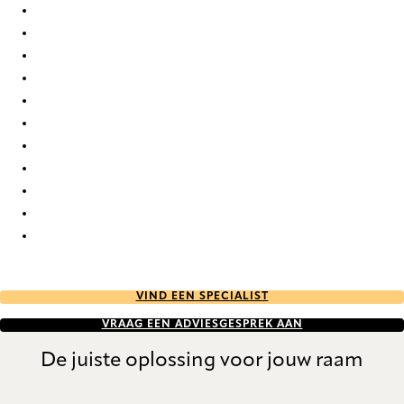
Bejar 9906 Curtains
Bejar 9907 Curtains
Bejar 9908 Curtains
Bejar 9909 Curtains
Bejar 9910 Curtains
Bejar 9911 Curtains
Bejar 9912 Curtains
Bejar 9913 Curtains
Bejar 9914 Curtains
Bejar 9915 Curtains
Bejar 9916 Curtains
VIND EEN SPECIALIST
VRAAG EEN ADVIESGESPREK AAN
De juiste oplossing voor jouw raam