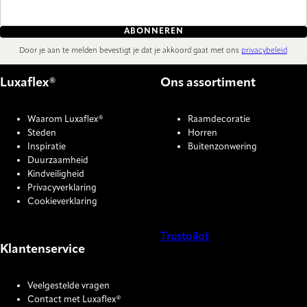
ABONNEREN
Door je aan te melden bevestigt je dat je akkoord gaat met ons
privacybeleid
.
Luxaflex®
Ons assortiment
Waarom Luxaflex®
Raamdecoratie
Steden
Horren
Inspiratie
Buitenzonwering
Duurzaamheid
Kindveiligheid
Privacyverklaring
Cookieverklaring
Trustpilot
Klantenservice
COOKIE SETTINGS
Veelgestelde vragen
Contact met Luxaflex®