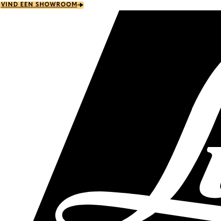
Skip
VIND EEN SHOWROOM
to
main
content