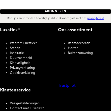
ABONNEREN
Door je aan te melden bevestigt je dat je akkoord gaat met ons
privacybeleid
.
Luxaflex®
Ons assortiment
Waarom Luxaflex®
Raamdecoratie
Steden
Horren
Inspiratie
Buitenzonwering
Duurzaamheid
Kindveiligheid
Privacyverklaring
Cookieverklaring
Trustpilot
Klantenservice
COOKIE SETTINGS
Veelgestelde vragen
Contact met Luxaflex®