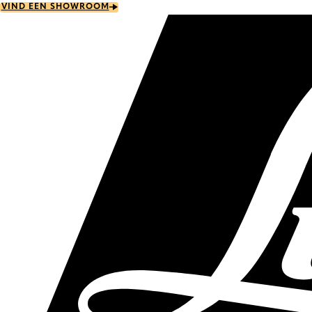
Skip
VIND EEN SHOWROOM
to
main
content