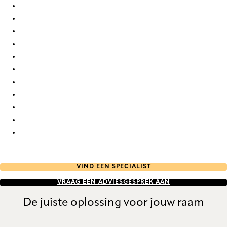
Bejar 9906 Curtains
Bejar 9907 Curtains
Bejar 9908 Curtains
Bejar 9909 Curtains
Bejar 9910 Curtains
Bejar 9911 Curtains
Bejar 9912 Curtains
Bejar 9913 Curtains
Bejar 9914 Curtains
Bejar 9915 Curtains
Bejar 9916 Curtains
VIND EEN SPECIALIST
VRAAG EEN ADVIESGESPREK AAN
De juiste oplossing voor jouw raam