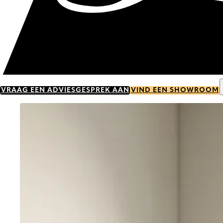
VRAAG EEN ADVIESGESPREK AAN
VIND EEN SHOWROOM
Go to item 0