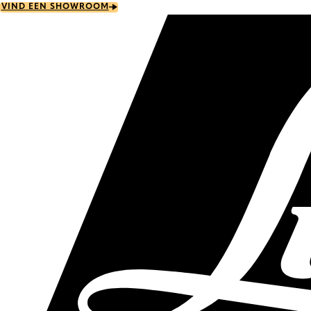
Skip
VIND EEN SHOWROOM
to
main
content