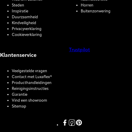
Steden
Horren
Inspiratie
Buitenzonwering
Duurzaamheid
Kindveiligheid
Privacyverklaring
Cookieverklaring
Trustpilot
Klantenservice
COOKIE SETTINGS
Veelgestelde vragen
Contact met Luxaflex®
Producthandleidingen
Reinigingsinstructies
Garantie
Vind een showroom
Sitemap
Link missing Display text from P
Link missing Display text fro
Link missing Display text