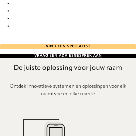
Bejar 9913 Curtains
Bejar 9914 Curtains
Bejar 9915 Curtains
Bejar 9916 Curtains
VIND EEN SPECIALIST
VRAAG EEN ADVIESGESPREK AAN
De juiste oplossing voor jouw raam
Ontdek innovatieve systemen en oplossingen voor elk
raamtype en elke ruimte